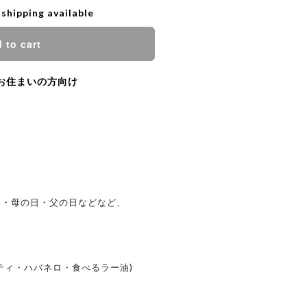
 shipping available
 to cart
お住まいの方向け
い・母の日・父の日などなど、
ティ・ハバネロ・食べるラー油)
て